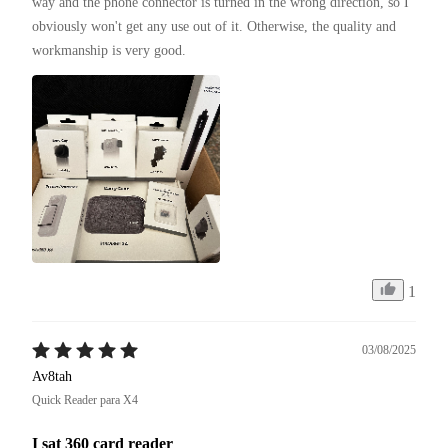
way and the phone connector is turned in the wrong direction, so I 
obviously won't get any use out of it. Otherwise, the quality and 
workmanship is very good.
1
03/08/2025
Av8tah
Quick Reader para X4
I sat 360 card reader