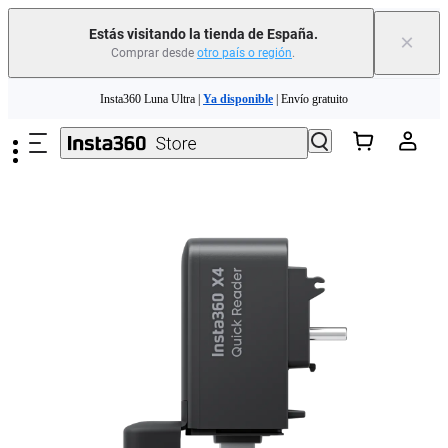
Estás visitando la tienda de España.
×
Comprar desde
otro país o región
.
Saltar al contenido principal
Insta360 Luna Ultra |
Ya disponible
| Envío gratuito
Cambia tu antiguo dispositivo por dinero para tu nueva compra.｜
Más
información
Need shopping help? |
Chat with our experts now!
Insta360 Luna Ultra |
Ya disponible
| Envío gratuito