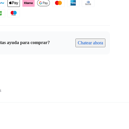
itas ayuda para comprar?
Chatear ahora
S