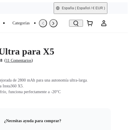
España
( Español / € EUR )
Categorías
Trade-In
Reacondicionada
 Ultra para X5
(
)
.8
11 Comentarios
jorada de 2800 mAh para una autonomía ultra-larga.
a Insta360 X5.
 frío, funciona perfectamente a -20°C
¿Necesitas ayuda para comprar?