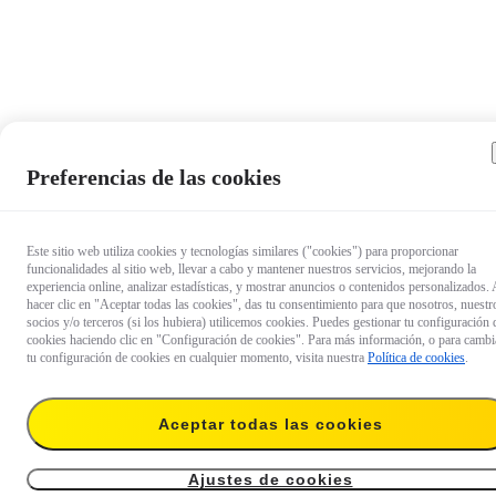
Preferencias de las cookies
Este sitio web utiliza cookies y tecnologías similares ("cookies") para proporcionar
funcionalidades al sitio web, llevar a cabo y mantener nuestros servicios, mejorando la
experiencia online, analizar estadísticas, y mostrar anuncios o contenidos personalizados. 
hacer clic en "Aceptar todas las cookies", das tu consentimiento para que nosotros, nuestr
socios y/o terceros (si los hubiera) utilicemos cookies. Puedes gestionar tu configuración 
cookies haciendo clic en "Configuración de cookies". Para más información, o para cambi
tu configuración de cookies en cualquier momento, visita nuestra
Política de cookies
.
45,99 €
Enviar a:
And
Se envía antes del 8 de agosto, entrega estimada del 11 al 13 de agosto.
Aceptar todas las cookies
Añadir al carrito
Ajustes de cookies