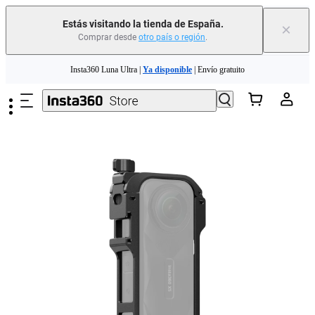
Estás visitando la tienda de España.
×
Comprar desde
otro país o región
.
Saltar al contenido principal
Insta360 Luna Ultra |
Ya disponible
| Envío gratuito
Cambia tu antiguo dispositivo por dinero para tu nueva compra.｜
Más
información
Need shopping help? |
Chat with our experts now!
Insta360 Luna Ultra |
Ya disponible
| Envío gratuito