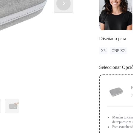
Diseñado para
X3
ONE X2
Seleccionar Opci
E
2
Mantén tu cáma
de repuesto y u
Este estuche só