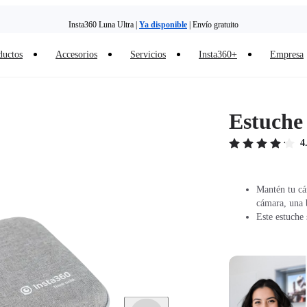
Insta360 Luna Ultra |
Ya disponible
| Envío gratuito
ductos
Accesorios
Servicios
Insta360+
Empresa
Estuche
4
Mantén tu cám
cámara, una b
Este estuche 