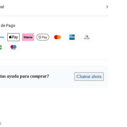
bal
 de Pago
itas ayuda para comprar?
Chatear ahora
S