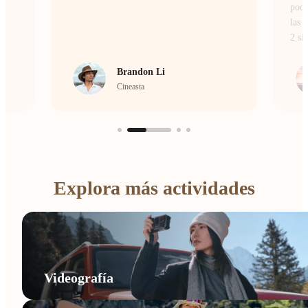
poca
las 
2 si
Brandon Li
Cineasta
Explora más actividades
Videografía