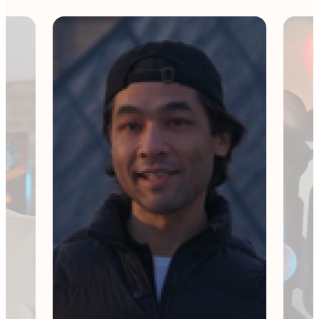
 su
n de
o
o
ueva