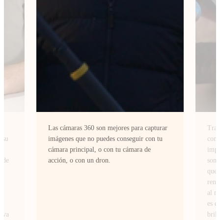
Las cámaras 360 son mejores para capturar
Tras
imágenes que no puedes conseguir con tu
como
cámara principal, o con tu cámara de
impr
acción, o con un dron.
son 
que 
rend
al m
es e
bril