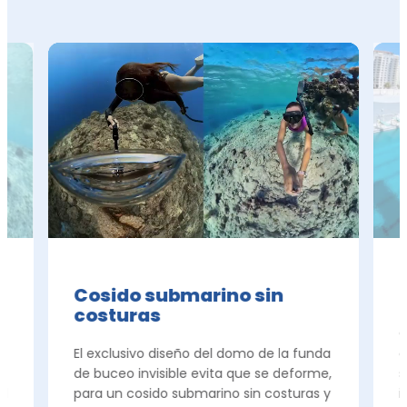
Cosido submarino sin
costuras
C
s
El exclusivo diseño del domo de la funda
d
de buceo invisible evita que se deforme,
s
el
para un cosido submarino sin costuras y
i