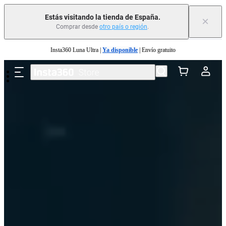
Estás visitando la tienda de España.
×
Comprar desde
otro país o región
.
Saltar al contenido principal
Insta360 Luna Ultra |
Ya disponible
| Envío gratuito
Cambia tu antiguo dispositivo por dinero para tu nueva compra.｜
Más
información
Need shopping help? |
Chat with our experts now!
Insta360 Luna Ultra |
Ya disponible
| Envío gratuito