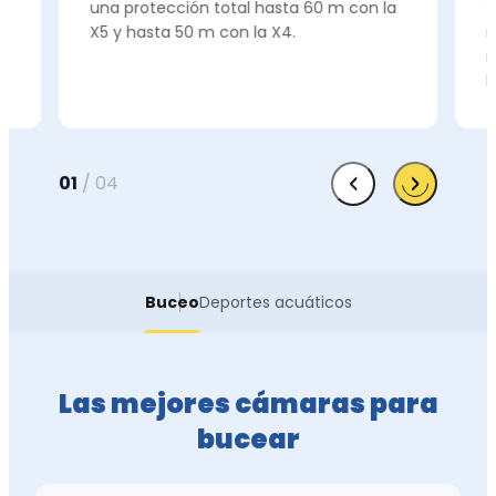
una protección total hasta 60 m con la
Y
X5 y hasta 50 m con la X4.
n
m
l
01
/
04
Buceo
Deportes acuáticos
Las mejores cámaras para
bucear