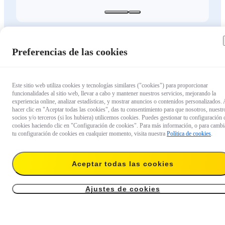
Funda de buceo invisible para
Preferencias de las cookies
Insta360 X5
Lo último en fundas estancas para cámaras, hasta 60
Este sitio web utiliza cookies y tecnologías similares ("cookies") para proporcionar
m. Su exclusivo diseño en forma de domo evita que
funcionalidades al sitio web, llevar a cabo y mantener nuestros servicios, mejorando la
se deforme para un cosido submarino sin costuras.
experiencia online, analizar estadísticas, y mostrar anuncios o contenidos personalizados. 
hacer clic en "Aceptar todas las cookies", das tu consentimiento para que nosotros, nuestr
Permanece 100% invisible para capturar imágenes
socios y/o terceros (si los hubiera) utilicemos cookies. Puedes gestionar tu configuración 
impecables en tercera persona con tu cámara de
cookies haciendo clic en "Configuración de cookies". Para más información, o para cambi
tu configuración de cookies en cualquier momento, visita nuestra
Política de cookies
.
buceo y el selfie stick invisible.
119,99 €
Aceptar todas las cookies
Sin Stock
Ajustes de cookies