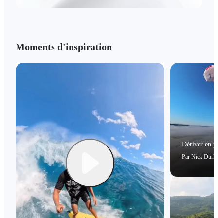
Moments d'inspiration
Dériver en p
Par
Nick Durh