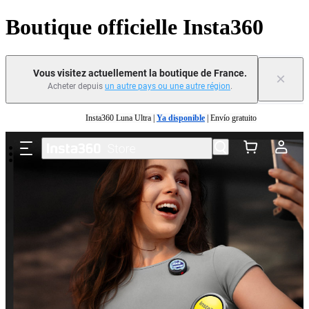
Boutique officielle Insta360
Vous visitez actuellement la boutique de France.
×
Acheter depuis
un autre pays ou une autre région
.
Passer au contenu principal
Insta360 Luna Ultra |
Ya disponible
| Envío gratuito
Échangez votre ancien appareil et recevez de l'argent pour votre nouvel achat.｜
En savo
plus
Need shopping help? |
Chat with our experts now!
Insta360 Luna Ultra |
Ya disponible
| Envío gratuito