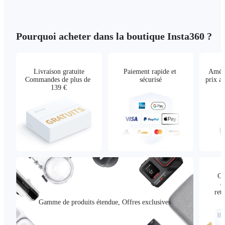
Pourquoi acheter dans la boutique Insta360 ?
Livraison gratuite

Paiement rapide et 
Améli
Commandes de plus de 
sécurisé
prix a
139 €
Ga
q
ret
Gamme de produits étendue, Offres exclusives