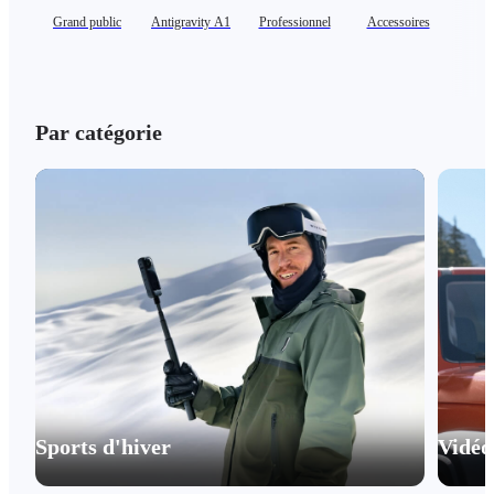
Grand public
Antigravity A1
Professionnel
Accessoires
Par catégorie
Sports d'hiver
Vidéo