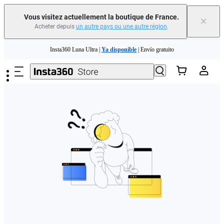
Vous visitez actuellement la boutique de France.
×
Acheter depuis
un autre pays ou une autre région
.
Need shopping help? |
Chat with our experts now!
Passer au contenu principal
Insta360 Luna Ultra |
Ya disponible
| Envío gratuito