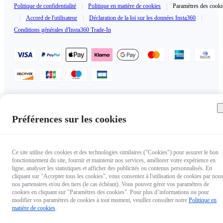
Politique de confidentialité
|
Politique en matière de cookies
|
Paramètres des cooki
|
Accord de l'utilisateur
|
Déclaration de la loi sur les données Insta360
|
Conditions générales d'Insta360 Trade-In
France（Français / €EUR）
Copyright © 2025 Insta360 All rights reserved.
Préférences sur les cookies
Ce site utilise des cookies et des technologies similaires ("Cookies") pour assurer le bon
fonctionnement du site, fournir et maintenir nos services, améliorer votre expérience en
ligne, analyser les statistiques et afficher des publicités ou contenus personnalisés. En
cliquant sur "Accepter tous les cookies", vous consentez à l'utilisation de cookies par nous
nos partenaires et/ou des tiers (le cas échéant). Vous pouvez gérer vos paramètres de
cookies en cliquant sur "Paramètres des cookies". Pour plus d’informations ou pour
modifier vos paramètres de cookies à tout moment, veuillez consulter notre
Politique en
matière de cookies
.