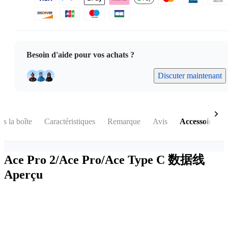
Besoin d'aide pour vos achats ?
Discuter maintenant
s la boîte
Caractéristiques
Remarque
Avis
Accessoires
Ace Pro 2/Ace Pro/Ace Type C 数据线
Aperçu