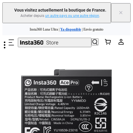
Vous visitez actuellement la boutique de France.
×
Acheter depuis
un autre pays ou une autre région
.
Passer au contenu principal
Insta360 Luna Ultra |
Ya disponible
| Envío gratuito
Échangez votre ancien appareil et recevez de l'argent pour votre nouvel achat.｜
En savoir plus
Need shopping help? |
Chat with our experts now!
Insta360 Luna Ultra |
Ya disponible
| Envío gratuito