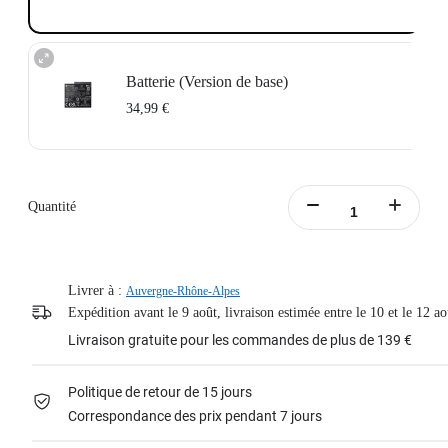
Batterie (Version de base)
34,99 €
Conçue pour l'Insta360 Ace et l'Insta360 Ace Pro.
Capacité de la batterie de 1700mAh pour alimenter l'action.
Ne prend pas en charge la charge rapide.
Quantité
Boîtier de batterie portable inclus.
En savoir plus
Livrer à :
Auvergne-Rhône-Alpes
Expédition avant le 9 août, livraison estimée entre le 10 et le 12 ao
Livraison gratuite pour les commandes de plus de 139 €
Politique de retour de 15 jours
Correspondance des prix pendant 7 jours