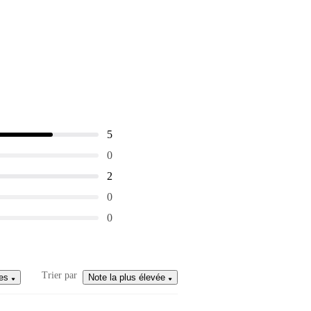
5
0
2
0
0
Trier par
es
Note la plus élevée