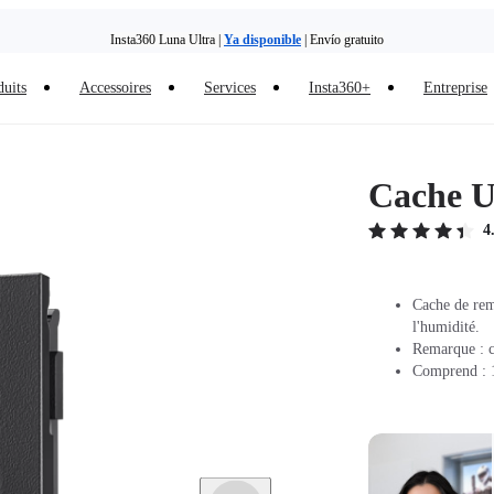
Insta360 Luna Ultra |
Ya disponible
| Envío gratuito
duits
Accessoires
Services
Insta360+
Entreprise
Cache U
4
Cache de rem
l'humidité.
Remarque : ce
Comprend : 