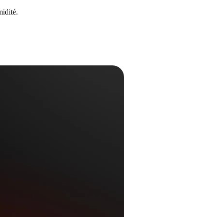
idité.