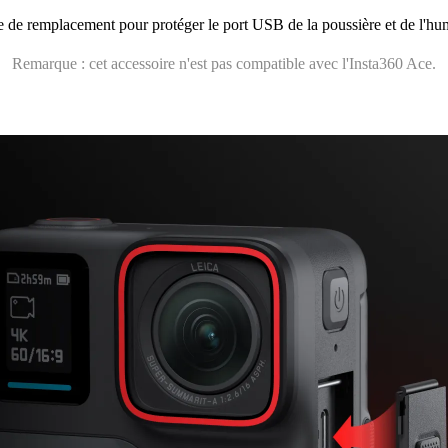
 de remplacement pour protéger le port USB de la poussière et de l'hum
Remarque : cet accessoire n'est pas compatible avec l'Insta360 Ace.