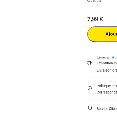
Quantité
7,99 €
Ajout
Livrer à :
Auv
Expédition ava
Livraison gr
Politique de 
Corresponda
Service Clien