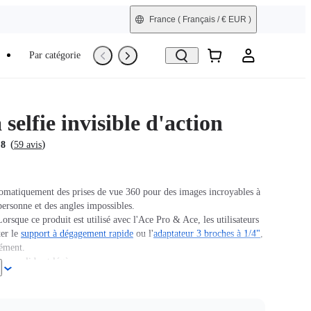
France
( Français / € EUR )
Par catégorie
Trade-In
Reconditionné
 selfie invisible d'action
(
)
.8
59 avis
tomatiquement des prises de vue 360 pour des images incroyables à
personne et des angles impossibles.
rsque ce produit est utilisé avec l'Ace Pro & Ace, les utilisateurs
ter le
support à dégagement rapide
ou l'
adaptateur 3 broches à 1/4"
,
ément.
one solide et légère.
tra-durable pour les sports et actions de haute intensité.
'à 1 mètre.