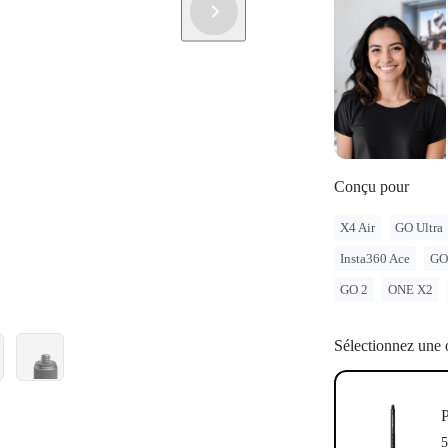
Conçu pour
X4 Air
GO Ultra
Insta360 Ace
GO
GO 2
ONE X2
Sélectionnez une 
P
5