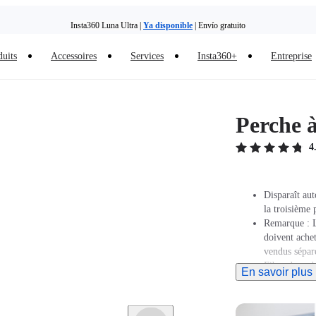
Insta360 Luna Ultra |
Ya disponible
| Envío gratuito
duits
Accessoires
Services
Insta360+
Entreprise
Perche à
4
Disparaît au
la troisième 
Remarque : Lo
doivent ache
vendus sépar
Fibre de carb
En savoir plus
Conception ul
S'étend jusqu