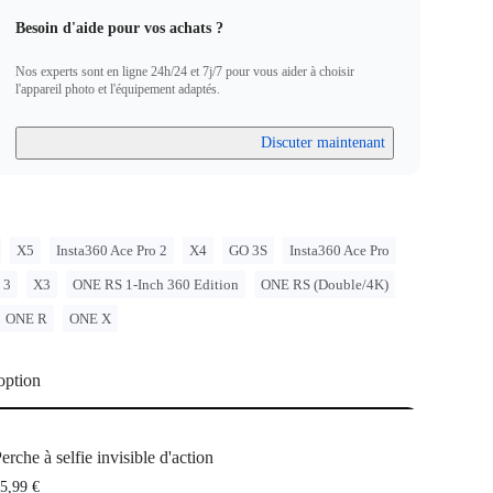
Besoin d'aide pour vos achats ?
Nos experts sont en ligne 24h/24 et 7j/7 pour vous aider à choisir
l'appareil photo et l'équipement adaptés.
Discuter maintenant
X5
Insta360 Ace Pro 2
X4
GO 3S
Insta360 Ace Pro
 3
X3
ONE RS 1-Inch 360 Edition
ONE RS (Double/4K)
ONE R
ONE X
option
erche à selfie invisible d'action
5,99 €