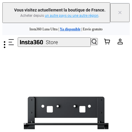
Vous visitez actuellement la boutique de France.
×
Acheter depuis
un autre pays ou une autre région
.
Need shopping help? |
Chat with our experts now!
Passer au contenu principal
Insta360 Luna Ultra |
Ya disponible
| Envío gratuito