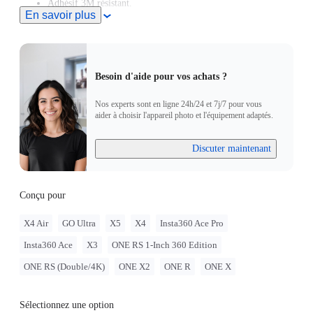
Adhésif 3M résistant.
En savoir plus
Besoin d'aide pour vos achats ?
Nos experts sont en ligne 24h/24 et 7j/7 pour vous
aider à choisir l'appareil photo et l'équipement adaptés.
Discuter maintenant
Conçu pour
X4 Air
GO Ultra
X5
X4
Insta360 Ace Pro
Insta360 Ace
X3
ONE RS 1-Inch 360 Edition
ONE RS (Double/4K)
ONE X2
ONE R
ONE X
Sélectionnez une option