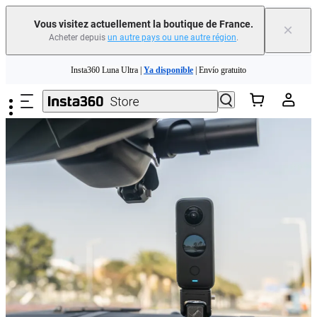
Vous visitez actuellement la boutique de France.
×
Acheter depuis
un autre pays ou une autre région
.
Passer au contenu principal
Insta360 Luna Ultra |
Ya disponible
| Envío gratuito
Échangez votre ancien appareil et recevez de l'argent pour votre nouvel achat.｜
En savoir plus
Need shopping help? |
Chat with our experts now!
Insta360 Luna Ultra |
Ya disponible
| Envío gratuito