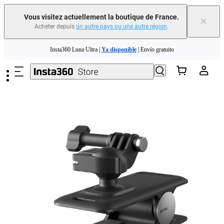
Vous visitez actuellement la boutique de France.
×
Acheter depuis
un autre pays ou une autre région
.
Passer au contenu principal
Insta360 Luna Ultra |
Ya disponible
| Envío gratuito
Échangez votre ancien appareil et recevez de l'argent pour votre nouvel achat.｜
En savoir plus
Need shopping help? |
Chat with our experts now!
Insta360 Luna Ultra |
Ya disponible
| Envío gratuito