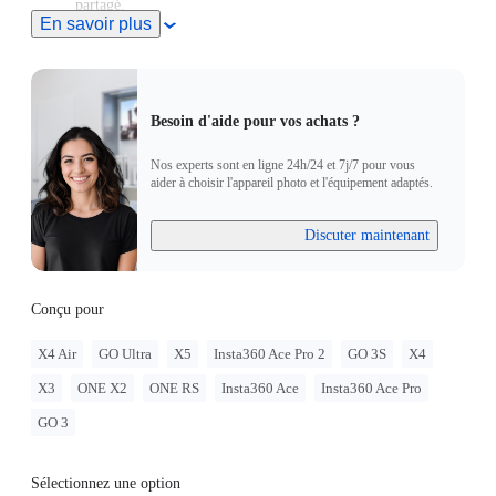
partagé.
En savoir plus
La rotule offre une flexibilité complète à 360° pour assurer
un cadrage précis.
Combinez la bande velcro et les anneaux antidérapants pour
une stabilité à double verrouillage sur des objets de 10 à 24
mm d'épaisseur.
Besoin d'aide pour vos achats ?
Nos experts sont en ligne 24h/24 et 7j/7 pour vous
aider à choisir l'appareil photo et l'équipement adaptés.
Discuter maintenant
Conçu pour
X4 Air
GO Ultra
X5
Insta360 Ace Pro 2
GO 3S
X4
X3
ONE X2
ONE RS
Insta360 Ace
Insta360 Ace Pro
GO 3
Sélectionnez une option