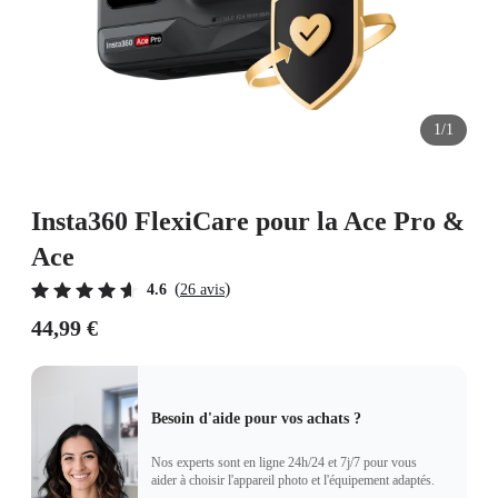
1/1
Insta360 FlexiCare pour la Ace Pro &
Ace
(
)
4.6
26 avis
44,99 €
Besoin d'aide pour vos achats ?
Nos experts sont en ligne 24h/24 et 7j/7 pour vous
aider à choisir l'appareil photo et l'équipement adaptés.