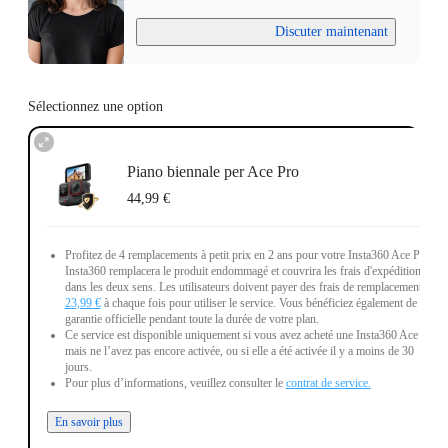
Discuter maintenant
Sélectionnez une option
Piano biennale per Ace Pro
44,99 €
Profitez de 4 remplacements à petit prix en 2 ans pour votre Insta360 Ace Pro.
Insta360 remplacera le produit endommagé et couvrira les frais d'expédition
dans les deux sens. Les utilisateurs doivent payer des frais de remplacement de
23,99 €
à chaque fois pour utiliser le service. Vous bénéficiez également de la
garantie officielle pendant toute la durée de votre plan.
Ce service est disponible uniquement si vous avez acheté une Insta360 Ace Pro
mais ne l’avez pas encore activée, ou si elle a été activée il y a moins de 30
jours.
Pour plus d’informations, veuillez consulter le
contrat de service.
En savoir plus