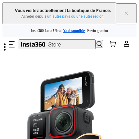
Vous visitez actuellement la boutique de France.
×
Acheter depuis
un autre pays ou une autre région
.
Passer au contenu principal
Insta360 Luna Ultra |
Ya disponible
| Envío gratuito
Échangez votre ancien appareil et recevez de l'argent pour votre nouvel achat.｜
En savoir plus
Need shopping help? |
Chat with our experts now!
Insta360 Luna Ultra |
Ya disponible
| Envío gratuito