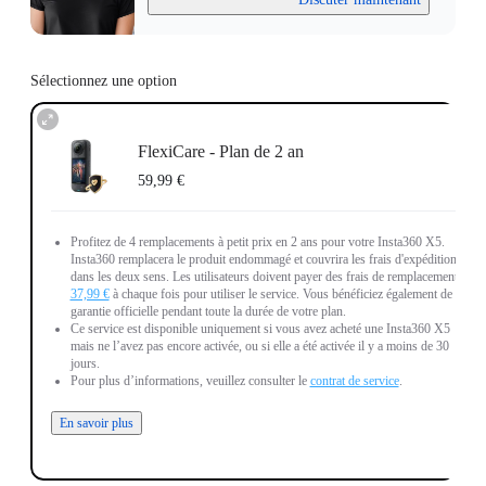
Sélectionnez une option
FlexiCare - Plan de 2 an
59,99 €
Profitez de 4 remplacements à petit prix en 2 ans pour votre Insta360 X5.
Insta360 remplacera le produit endommagé et couvrira les frais d'expédition
dans les deux sens. Les utilisateurs doivent payer des frais de remplacement de
37,99 €
à chaque fois pour utiliser le service. Vous bénéficiez également de la
garantie officielle pendant toute la durée de votre plan.
Ce service est disponible uniquement si vous avez acheté une Insta360 X5
mais ne l’avez pas encore activée, ou si elle a été activée il y a moins de 30
jours.
Pour plus d’informations, veuillez consulter le
contrat de service
.
En savoir plus