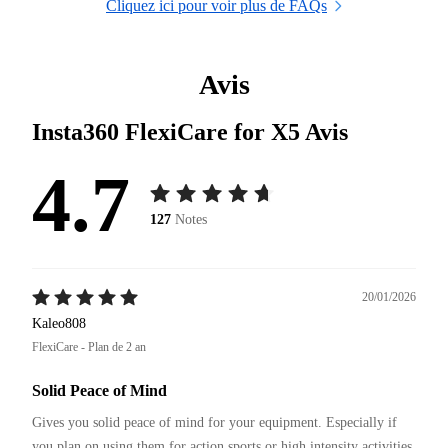
Cliquez ici pour voir plus de FAQs
Avis
Insta360 FlexiCare for X5
Avis
4.7
127
Notes
20/01/2026
Kaleo808
FlexiCare - Plan de 2 an
Solid Peace of Mind
Gives you solid peace of mind for your equipment. Especially if 
you plan on using them for action sports or high intensity activities.