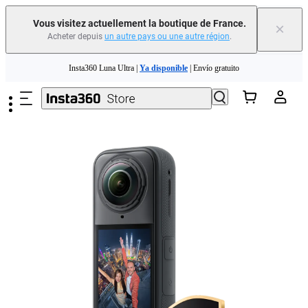
Vous visitez actuellement la boutique de France.
×
Acheter depuis
un autre pays ou une autre région
.
Passer au contenu principal
Insta360 Luna Ultra |
Ya disponible
| Envío gratuito
Échangez votre ancien appareil et recevez de l'argent pour votre nouvel achat.｜
En savoir plus
Need shopping help? |
Chat with our experts now!
Insta360 Luna Ultra |
Ya disponible
| Envío gratuito