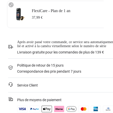
FlexiCare - Plan de 1 an
37,99 €
Renouvellement d'un an Insta360 FlexiCare : choisissez ce plan pour
renouveler votre plan d'un an.Renovación
Insta360 FlexiCare assure deux remplacements en l'espace d'un an. Insta360
Après avoir passé votre commande, ce service sera automatiqueme
remplacera le produit endommagé et couvrira les frais d'expédition dans les
lié et activé à la caméra virtuellement selon le numéro de série
deux sens. Les utilisateurs doivent payer des frais de remplacement de
37,99 €
à chaque fois pour utiliser le service.
Livraison gratuite pour les commandes de plus de 139 €
Ce service n'est disponible que si vous avez acheté un produit Insta360 mais
que vous ne l'avez pas activé ou qu'il a été activé il y a moins de 30 jours.
Pour plus d’informations, veuillez consulter le
contrat de service
.
Politique de retour de 15 jours
Correspondance des prix pendant 7 jours
En savoir plus
Service Client
Plus de moyens de paiement