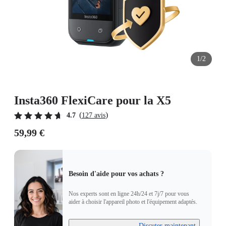
1/2
Insta360 FlexiCare pour la X5
(
)
4.7
127 avis
59,99 €
Besoin d'aide pour vos achats ?
Nos experts sont en ligne 24h/24 et 7j/7 pour vous
aider à choisir l'appareil photo et l'équipement adaptés.
Discuter maintenant