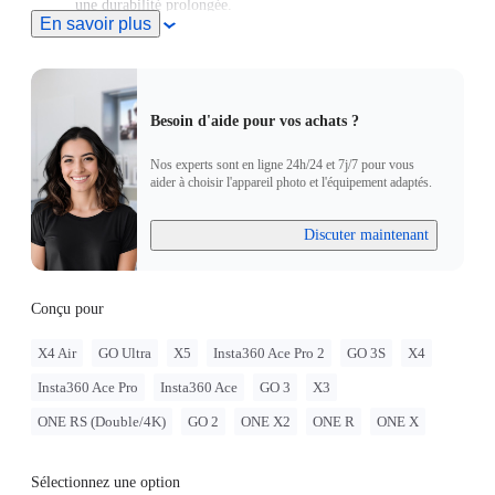
une durabilité prolongée.
En savoir plus
Besoin d'aide pour vos achats ?
Nos experts sont en ligne 24h/24 et 7j/7 pour vous
aider à choisir l'appareil photo et l'équipement adaptés.
Discuter maintenant
Conçu pour
X4 Air
GO Ultra
X5
Insta360 Ace Pro 2
GO 3S
X4
Insta360 Ace Pro
Insta360 Ace
GO 3
X3
ONE RS (Double/4K)
GO 2
ONE X2
ONE R
ONE X
Sélectionnez une option