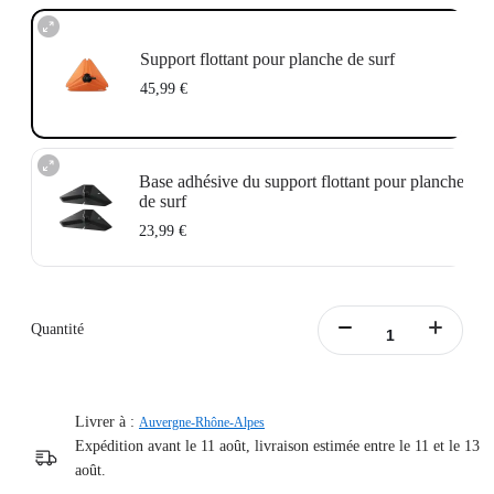
Support flottant pour planche de surf
45,99 €
Base adhésive du support flottant pour planche
de surf
23,99 €
Comprend deux bases adhésives du support flottant pour planche de surf.
Peut être utilisé avec le tri-flotteur et le support en silicone pour compléter votre
support flottant pour planche de surf.
Quantité
Base adhésive 3M™ robuste avec une résistance à l'eau supérieure et une
durabilité prolongée.
En savoir plus
Livrer à :
Auvergne-Rhône-Alpes
Expédition avant le 11 août, livraison estimée entre le 11 et le 13
août.