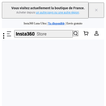
Vous visitez actuellement la boutique de France.
×
Acheter depuis
un autre pays ou une autre région
.
Need shopping help? |
Chat with our experts now!
Passer au contenu principal
Insta360 Luna Ultra |
Ya disponible
| Envío gratuito