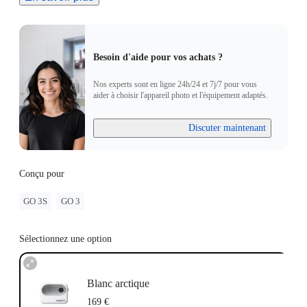
caméra GO 3 enfoncé pendant 2 secondes pour allumer la
caméra. Appuyez sur le bouton d'alimentation pour allumer
l'Action Pod.
Jumelage : Placez la caméra GO 3 seule dans l'Action Pod.
Besoin d'aide pour vos achats ?
Lorsque l'Action Pod affiche une prévisualisation en direct de
la caméra GO 3, les appareils ont été jumelés avec succès.
Nos experts sont en ligne 24h/24 et 7j/7 pour vous
Mise à jour : Si "Incompatibilité du firmware" apparaît à
aider à choisir l'appareil photo et l'équipement adaptés.
l'écran, veuillez suivre les instructions pour mettre à jour le
firmware. Le jumelage fonctionnera normalement après la
Discuter maintenant
mise à jour.
Conçu pour
GO 3S
GO 3
Sélectionnez une option
Blanc arctique
169 €