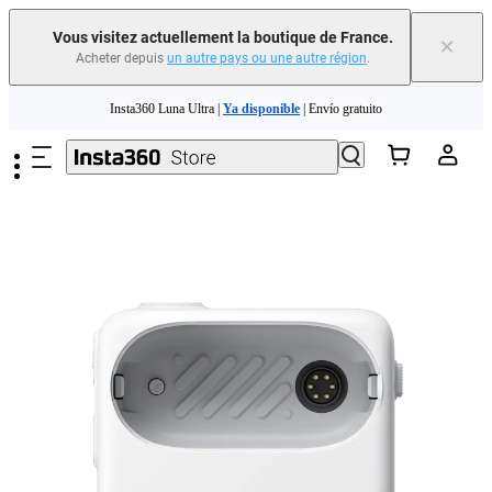
Vous visitez actuellement la boutique de France.
×
Acheter depuis
un autre pays ou une autre région
.
Need shopping help? |
Chat with our experts now!
Passer au contenu principal
Insta360 Luna Ultra |
Ya disponible
| Envío gratuito