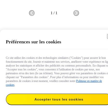
1
/
1
Préférences sur les cookies
Ce site utilise des cookies et des technologies similaires ("Cookies") pour assurer le bon
fonctionnement du site, fournir et maintenir nos services, améliorer votre expérience en li
analyser les statistiques et afficher des publicités ou contenus personnalisés. En cliquant s
"Accepter tous les cookies", vous consentez à l'utilisation de cookies par nous, nos
partenaires et/ou des tiers (le cas échéant). Vous pouvez gérer vos paramètres de cookies 
cliquant sur "Paramètres des cookies". Pour plus d’informations ou pour modifier vos
paramètres de cookies à tout moment, veuillez consulter notre
Politique en matière de
cookies
.
169 €
Livrer à :
Auvergne-Rhône-
Expédition avant le 9 août, livraison estimée entre le 13 et le 15 août.
Accepter tous les cookies