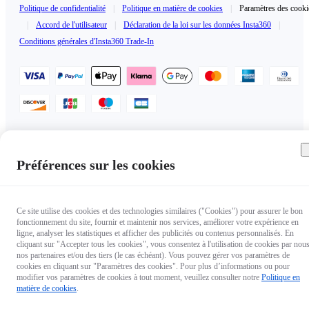
Politique de confidentialité
|
Politique en matière de cookies
|
Paramètres des cooki
|
Accord de l'utilisateur
|
Déclaration de la loi sur les données Insta360
|
Conditions générales d'Insta360 Trade-In
France（Français / €EUR）
Copyright © 2025 Insta360 All rights reserved.
Préférences sur les cookies
Ce site utilise des cookies et des technologies similaires ("Cookies") pour assurer le bon
fonctionnement du site, fournir et maintenir nos services, améliorer votre expérience en
ligne, analyser les statistiques et afficher des publicités ou contenus personnalisés. En
cliquant sur "Accepter tous les cookies", vous consentez à l'utilisation de cookies par nous
nos partenaires et/ou des tiers (le cas échéant). Vous pouvez gérer vos paramètres de
cookies en cliquant sur "Paramètres des cookies". Pour plus d’informations ou pour
modifier vos paramètres de cookies à tout moment, veuillez consulter notre
Politique en
matière de cookies
.