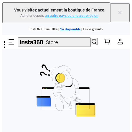
Vous visitez actuellement la boutique de France.
×
Acheter depuis
un autre pays ou une autre région
.
Need shopping help? |
Chat with our experts now!
Passer au contenu principal
Insta360 Luna Ultra |
Ya disponible
| Envío gratuito