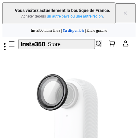
Vous visitez actuellement la boutique de France.
×
Acheter depuis
un autre pays ou une autre région
.
Need shopping help? |
Chat with our experts now!
Passer au contenu principal
Insta360 Luna Ultra |
Ya disponible
| Envío gratuito