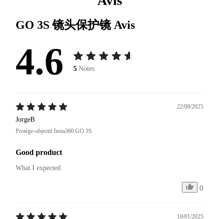
Avis
GO 3S 镜头保护镜
Avis
4.6
5
Notes
22/09/2025
JorgeB
Protège-objectif Insta360 GO 3S
Good product
What I expected 
0
10/01/2025