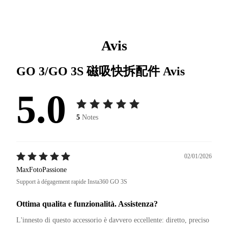
Avis
GO 3/GO 3S 磁吸快拆配件
Avis
5.0
5
Notes
02/01/2026
MaxFotoPassione
Support à dégagement rapide Insta360 GO 3S
Ottima qualita e funzionalità. Assistenza?
L'innesto di questo accessorio è davvero eccellente: diretto, preciso 