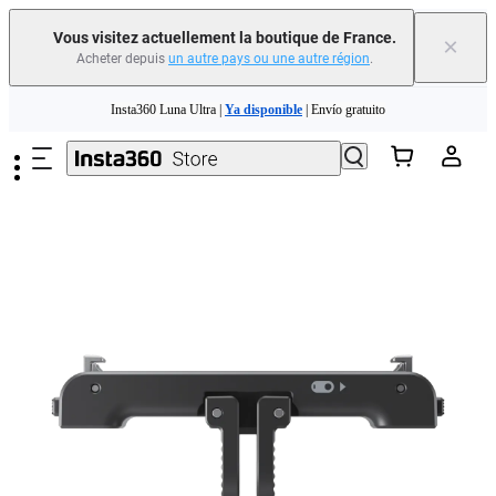
Vous visitez actuellement la boutique de France.
×
Acheter depuis
un autre pays ou une autre région
.
Passer au contenu principal
Insta360 Luna Ultra |
Ya disponible
| Envío gratuito
Échangez votre ancien appareil et recevez de l'argent pour votre nouvel achat.｜
En savoir plus
Need shopping help? |
Chat with our experts now!
Insta360 Luna Ultra |
Ya disponible
| Envío gratuito