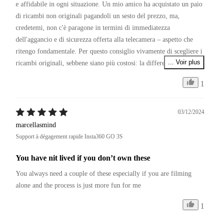
e affidabile in ogni situazione. Un mio amico ha acquistato un paio 
di ricambi non originali pagandoli un sesto del prezzo, ma, 
credetemi, non c'è paragone in termini di immediatezza 
dell'aggancio e di sicurezza offerta alla telecamera – aspetto che 
ritengo fondamentale. Per questo consiglio vivamente di scegliere i 
... Voir plus
ricambi originali, sebbene siano più costosi: la differenza si sente.

1
P.S.

Restando in tema di affidabilità, se Insta360 migliorasse il servizio 
di assistenza clienti, sarebbe senza dubbio la numero uno del 
03/12/2024
settore. Capisco il periodo, ma non comprendo la politica di 
marcellasmind
garanzia. Ovunque per legge di 24 mesi. In special modo se si 
Support à dégagement rapide Insta360 GO 3S
tratta di ricambi dal costo di pochi centesimi.
You have nit lived if you don’t own these
You always need a couple of these especially if you are filming 
alone and the process is just more fun for me
1