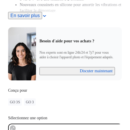
Nouveaux coussinets en silicone pour amortir les vibrations et
faciliter le démontage.
En savoir plus
Besoin d'aide pour vos achats ?
Nos experts sont en ligne 24h/24 et 7j/7 pour vous
aider à choisir l'appareil photo et l'équipement adaptés.
Discuter maintenant
Conçu pour
GO 3S
GO 3
Sélectionnez une option