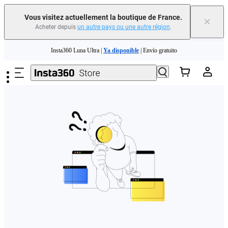
Vous visitez actuellement la boutique de France.
×
Acheter depuis
un autre pays ou une autre région
.
Need shopping help? |
Chat with our experts now!
Passer au contenu principal
Insta360 Luna Ultra |
Ya disponible
| Envío gratuito