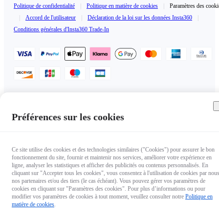
Politique de confidentialité
|
Politique en matière de cookies
|
Paramètres des cooki
|
Accord de l'utilisateur
|
Déclaration de la loi sur les données Insta360
|
Conditions générales d'Insta360 Trade-In
France（Français / €EUR）
Copyright © 2025 Insta360 All rights reserved.
Préférences sur les cookies
Ce site utilise des cookies et des technologies similaires ("Cookies") pour assurer le bon
fonctionnement du site, fournir et maintenir nos services, améliorer votre expérience en
ligne, analyser les statistiques et afficher des publicités ou contenus personnalisés. En
cliquant sur "Accepter tous les cookies", vous consentez à l'utilisation de cookies par nous
nos partenaires et/ou des tiers (le cas échéant). Vous pouvez gérer vos paramètres de
cookies en cliquant sur "Paramètres des cookies". Pour plus d’informations ou pour
modifier vos paramètres de cookies à tout moment, veuillez consulter notre
Politique en
matière de cookies
.