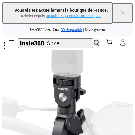
Vous visitez actuellement la boutique de France.
×
Acheter depuis
un autre pays ou une autre région
.
Passer au contenu principal
Insta360 Luna Ultra |
Ya disponible
| Envío gratuito
Échangez votre ancien appareil et recevez de l'argent pour votre nouvel achat.｜
En savoir plus
Need shopping help? |
Chat with our experts now!
Insta360 Luna Ultra |
Ya disponible
| Envío gratuito