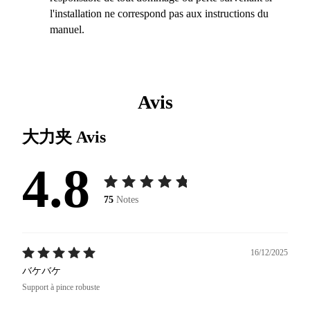
l'installation ne correspond pas aux instructions du
manuel.
Avis
大力夹
Avis
4.8
75
Notes
16/12/2025
バケバケ
Support à pince robuste