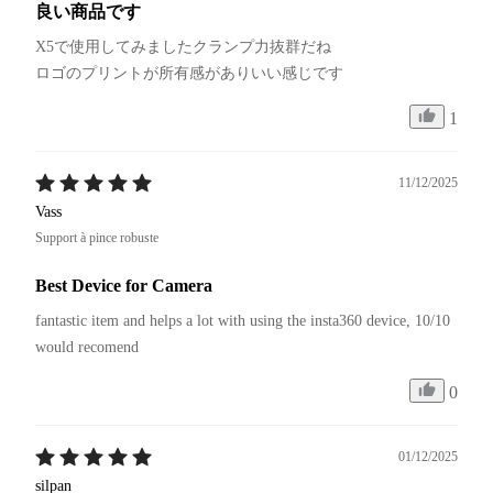
良い商品です
X5で使用してみましたクランプ力抜群だね

1
11/12/2025
Vass
Support à pince robuste
Best Device for Camera
fantastic item and helps a lot with using the insta360 device, 10/10 
would recomend
0
01/12/2025
silpan