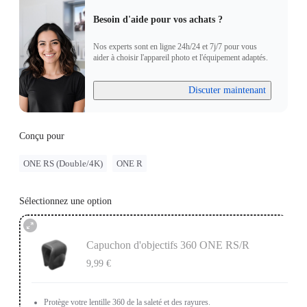
Besoin d'aide pour vos achats ?
Nos experts sont en ligne 24h/24 et 7j/7 pour vous
aider à choisir l'appareil photo et l'équipement adaptés.
Discuter maintenant
Conçu pour
ONE RS (Double/4K)
ONE R
Sélectionnez une option
Capuchon d'objectifs 360 ONE RS/R
9,99 €
Protège votre lentille 360 de la saleté et des rayures.