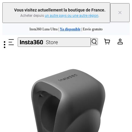
Vous visitez actuellement la boutique de France.
×
Acheter depuis
un autre pays ou une autre région
.
Need shopping help? |
Chat with our experts now!
Passer au contenu principal
Insta360 Luna Ultra |
Ya disponible
| Envío gratuito