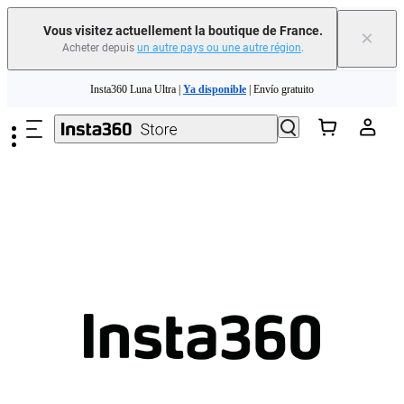
Vous visitez actuellement la boutique de France.
×
Acheter depuis
un autre pays ou une autre région
.
Need shopping help? |
Chat with our experts now!
Passer au contenu principal
Insta360 Luna Ultra |
Ya disponible
| Envío gratuito