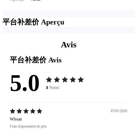
平台补差价
Aperçu
Avis
平台补差价
Avis
5.0
4
Notes
07/01/2026
Whoan
Frais d'ajustement de prix