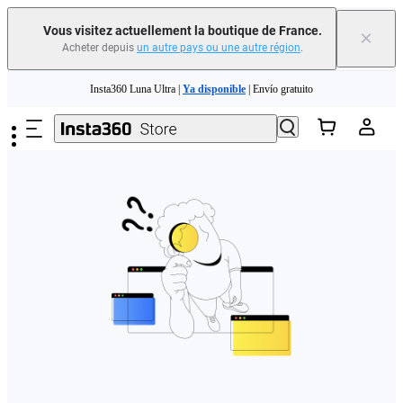
Vous visitez actuellement la boutique de France.
×
Acheter depuis
un autre pays ou une autre région
.
Need shopping help? |
Chat with our experts now!
Passer au contenu principal
Insta360 Luna Ultra |
Ya disponible
| Envío gratuito