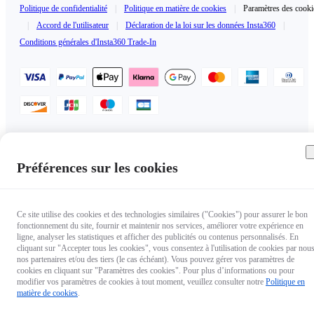
Politique de confidentialité
|
Politique en matière de cookies
|
Paramètres des cooki
|
Accord de l'utilisateur
|
Déclaration de la loi sur les données Insta360
|
Conditions générales d'Insta360 Trade-In
France（Français / €EUR）
Copyright © 2025 Insta360 All rights reserved.
Préférences sur les cookies
Ce site utilise des cookies et des technologies similaires ("Cookies") pour assurer le bon
fonctionnement du site, fournir et maintenir nos services, améliorer votre expérience en
ligne, analyser les statistiques et afficher des publicités ou contenus personnalisés. En
cliquant sur "Accepter tous les cookies", vous consentez à l'utilisation de cookies par nous
nos partenaires et/ou des tiers (le cas échéant). Vous pouvez gérer vos paramètres de
cookies en cliquant sur "Paramètres des cookies". Pour plus d’informations ou pour
modifier vos paramètres de cookies à tout moment, veuillez consulter notre
Politique en
matière de cookies
.