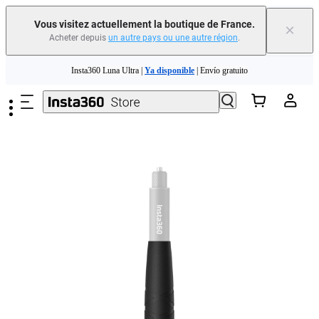
Vous visitez actuellement la boutique de France.
×
Acheter depuis
un autre pays ou une autre région
.
Passer au contenu principal
Insta360 Luna Ultra |
Ya disponible
| Envío gratuito
Échangez votre ancien appareil et recevez de l'argent pour votre nouvel achat.｜
En savoir plus
Need shopping help? |
Chat with our experts now!
Insta360 Luna Ultra |
Ya disponible
| Envío gratuito