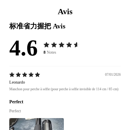
Avis
标准省力握把
Avis
4.6
8
Notes
07/01/2026
Leonardo
Manchon pour perche à selfie (pour perche à selfie invisible de 114 cm / 85 cm)
Perfect
Perfect