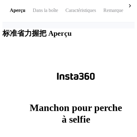
Aperçu
Dans la boîte
Caractéristiques
Remarque
Av
标准省力握把
Aperçu
Manchon pour perche
à selfie