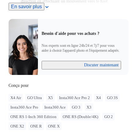
direction en effectuant un mouvement vers le haut.
En savoir plus
Besoin d'aide pour vos achats ?
Nos experts sont en ligne 24h/24 et 7j/7 pour vous
aider à choisir l'appareil photo et l'équipement adaptés.
Discuter maintenant
Conçu pour
X4 Air
GO Ultra
X5
Insta360 Ace Pro 2
X4
GO 3S
Insta360 Ace Pro
Insta360 Ace
GO 3
X3
ONE RS 1-Inch 360 Edition
ONE RS (Double/4K)
GO 2
ONE X2
ONE R
ONE X