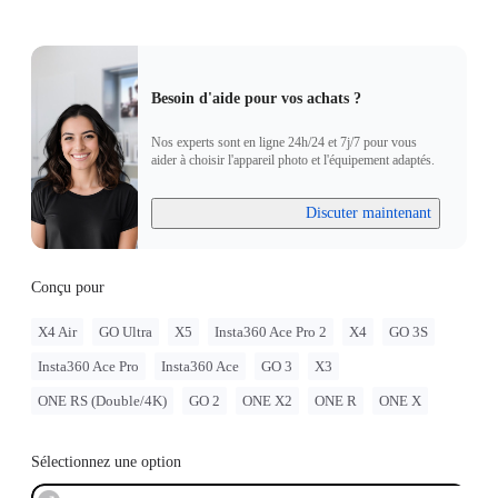
Besoin d'aide pour vos achats ?
Nos experts sont en ligne 24h/24 et 7j/7 pour vous
aider à choisir l'appareil photo et l'équipement adaptés.
Discuter maintenant
Conçu pour
X4 Air
GO Ultra
X5
Insta360 Ace Pro 2
X4
GO 3S
Insta360 Ace Pro
Insta360 Ace
GO 3
X3
ONE RS (Double/4K)
GO 2
ONE X2
ONE R
ONE X
Sélectionnez une option