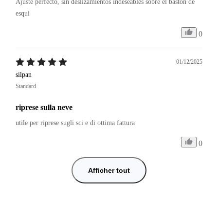
Ajuste perfecto, sin deslizamientos indeseables sobre el bastón de 
esqui
0
01/12/2025
silpan
Standard
riprese sulla neve
utile per riprese sugli sci e di ottima fattura
0
Afficher tout