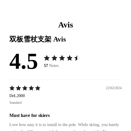
Avis
双板雪杖支架
Avis
4.5
57
Notes
22/02/2024
DeL2000
Standard
Must have for skiers
Love how easy it is to install to the pole. While skiing, you barely 