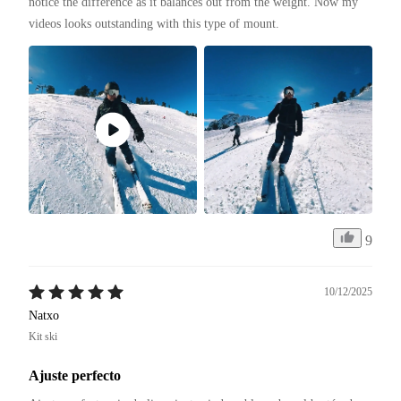
notice the difference as it balances out from the weight. Now my 
videos looks outstanding with this type of mount. 
9
10/12/2025
Natxo
Kit ski
Ajuste perfecto