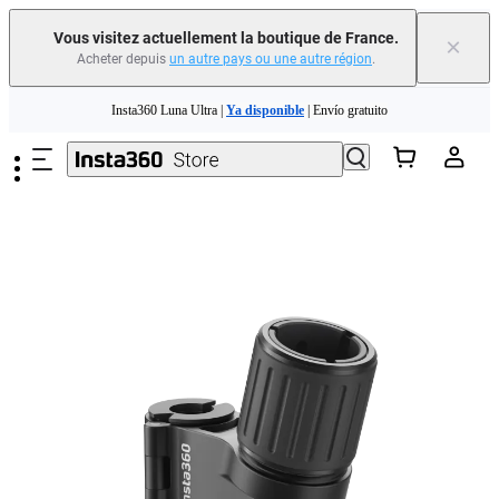
Vous visitez actuellement la boutique de France.
×
Acheter depuis
un autre pays ou une autre région
.
Passer au contenu principal
Insta360 Luna Ultra |
Ya disponible
| Envío gratuito
Échangez votre ancien appareil et recevez de l'argent pour votre nouvel achat.｜
En savoir plus
Need shopping help? |
Chat with our experts now!
Insta360 Luna Ultra |
Ya disponible
| Envío gratuito