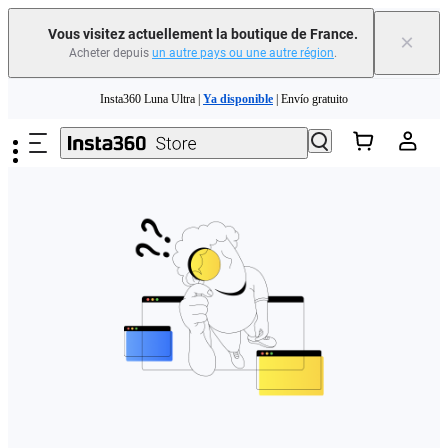
Vous visitez actuellement la boutique de France.
×
Acheter depuis
un autre pays ou une autre région
.
Need shopping help? |
Chat with our experts now!
Passer au contenu principal
Insta360 Luna Ultra |
Ya disponible
| Envío gratuito