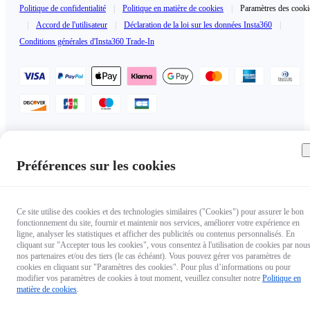
Politique de confidentialité
|
Politique en matière de cookies
|
Paramètres des cooki
|
Accord de l'utilisateur
|
Déclaration de la loi sur les données Insta360
|
Conditions générales d'Insta360 Trade-In
France（Français / €EUR）
Copyright © 2025 Insta360 All rights reserved.
Préférences sur les cookies
Ce site utilise des cookies et des technologies similaires ("Cookies") pour assurer le bon
fonctionnement du site, fournir et maintenir nos services, améliorer votre expérience en
ligne, analyser les statistiques et afficher des publicités ou contenus personnalisés. En
cliquant sur "Accepter tous les cookies", vous consentez à l'utilisation de cookies par nous
nos partenaires et/ou des tiers (le cas échéant). Vous pouvez gérer vos paramètres de
cookies en cliquant sur "Paramètres des cookies". Pour plus d’informations ou pour
modifier vos paramètres de cookies à tout moment, veuillez consulter notre
Politique en
matière de cookies
.