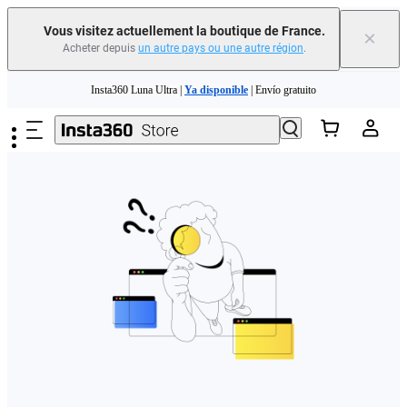
Vous visitez actuellement la boutique de France.
×
Acheter depuis
un autre pays ou une autre région
.
Need shopping help? |
Chat with our experts now!
Passer au contenu principal
Insta360 Luna Ultra |
Ya disponible
| Envío gratuito