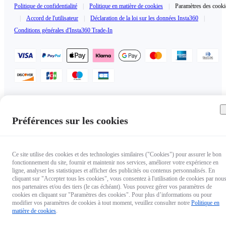
Politique de confidentialité
|
Politique en matière de cookies
|
Paramètres des cooki
|
Accord de l'utilisateur
|
Déclaration de la loi sur les données Insta360
|
Conditions générales d'Insta360 Trade-In
France（Français / €EUR）
Copyright © 2025 Insta360 All rights reserved.
Préférences sur les cookies
Ce site utilise des cookies et des technologies similaires ("Cookies") pour assurer le bon
fonctionnement du site, fournir et maintenir nos services, améliorer votre expérience en
ligne, analyser les statistiques et afficher des publicités ou contenus personnalisés. En
cliquant sur "Accepter tous les cookies", vous consentez à l'utilisation de cookies par nous
nos partenaires et/ou des tiers (le cas échéant). Vous pouvez gérer vos paramètres de
cookies en cliquant sur "Paramètres des cookies". Pour plus d’informations ou pour
modifier vos paramètres de cookies à tout moment, veuillez consulter notre
Politique en
matière de cookies
.