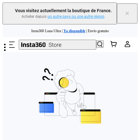
Vous visitez actuellement la boutique de France.
×
Acheter depuis
un autre pays ou une autre région
.
Need shopping help? |
Chat with our experts now!
Passer au contenu principal
Insta360 Luna Ultra |
Ya disponible
| Envío gratuito