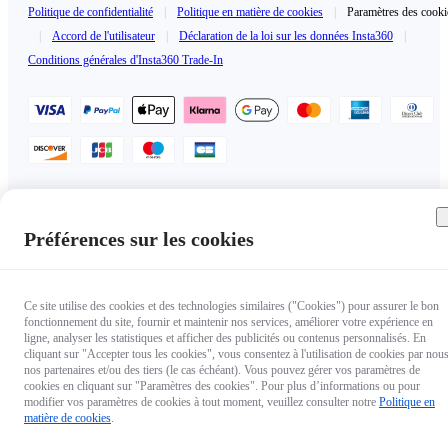
Politique de confidentialité
|
Politique en matière de cookies
|
Paramètres des cooki
|
Accord de l'utilisateur
|
Déclaration de la loi sur les données Insta360
|
Conditions générales d'Insta360 Trade-In
France（Français / €EUR）
Copyright © 2025 Insta360 All rights reserved.
Préférences sur les cookies
Ce site utilise des cookies et des technologies similaires ("Cookies") pour assurer le bon
fonctionnement du site, fournir et maintenir nos services, améliorer votre expérience en
ligne, analyser les statistiques et afficher des publicités ou contenus personnalisés. En
cliquant sur "Accepter tous les cookies", vous consentez à l'utilisation de cookies par nous
nos partenaires et/ou des tiers (le cas échéant). Vous pouvez gérer vos paramètres de
cookies en cliquant sur "Paramètres des cookies". Pour plus d’informations ou pour
modifier vos paramètres de cookies à tout moment, veuillez consulter notre
Politique en
matière de cookies
.