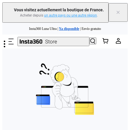
Vous visitez actuellement la boutique de France.
×
Acheter depuis
un autre pays ou une autre région
.
Need shopping help? |
Chat with our experts now!
Passer au contenu principal
Insta360 Luna Ultra |
Ya disponible
| Envío gratuito