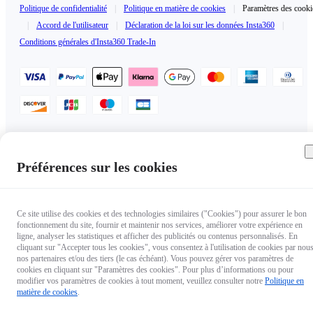
Politique de confidentialité
|
Politique en matière de cookies
|
Paramètres des cooki
|
Accord de l'utilisateur
|
Déclaration de la loi sur les données Insta360
|
Conditions générales d'Insta360 Trade-In
France（Français / €EUR）
Copyright © 2025 Insta360 All rights reserved.
Préférences sur les cookies
Ce site utilise des cookies et des technologies similaires ("Cookies") pour assurer le bon
fonctionnement du site, fournir et maintenir nos services, améliorer votre expérience en
ligne, analyser les statistiques et afficher des publicités ou contenus personnalisés. En
cliquant sur "Accepter tous les cookies", vous consentez à l'utilisation de cookies par nous
nos partenaires et/ou des tiers (le cas échéant). Vous pouvez gérer vos paramètres de
cookies en cliquant sur "Paramètres des cookies". Pour plus d’informations ou pour
modifier vos paramètres de cookies à tout moment, veuillez consulter notre
Politique en
matière de cookies
.