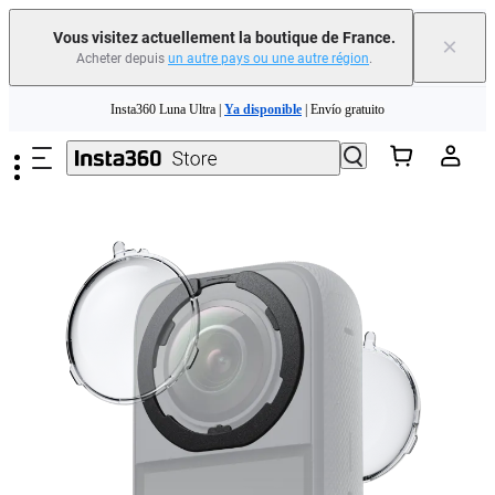
Vous visitez actuellement la boutique de France.
×
Acheter depuis
un autre pays ou une autre région
.
Passer au contenu principal
Insta360 Luna Ultra |
Ya disponible
| Envío gratuito
Échangez votre ancien appareil et recevez de l'argent pour votre nouvel achat.｜
En savoir plus
Need shopping help? |
Chat with our experts now!
Insta360 Luna Ultra |
Ya disponible
| Envío gratuito