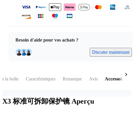
Besoin d'aide pour vos achats ?
Discuter maintenant
s la boîte
Caractéristiques
Remarque
Avis
Accessoires
X3 标准可拆卸保护镜
Aperçu