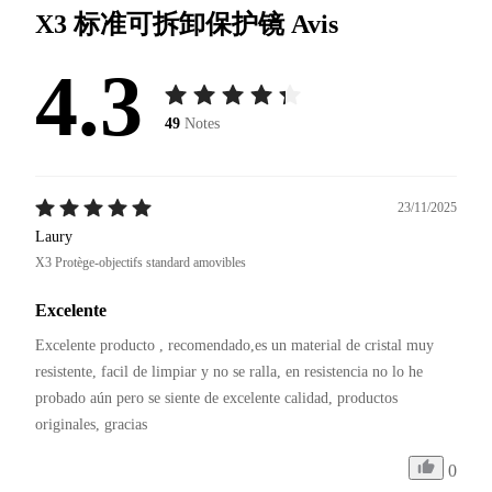
X3 标准可拆卸保护镜
Avis
4.3
49
Notes
23/11/2025
Laury
X3 Protège-objectifs standard amovibles
Excelente
Excelente producto , recomendado,es un material de cristal muy 
resistente, facil de limpiar y no se ralla, en resistencia no lo he 
probado aún pero se siente de excelente calidad, productos 
originales, gracias 
0