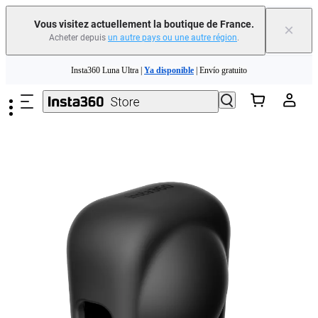
Vous visitez actuellement la boutique de France.
×
Acheter depuis
un autre pays ou une autre région
.
Need shopping help? |
Chat with our experts now!
Passer au contenu principal
Insta360 Luna Ultra |
Ya disponible
| Envío gratuito