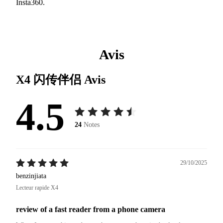
Insta360.
Avis
X4 闪传伴侣
Avis
4.5
24
Notes
29/10/2025
benzinjiata
Lecteur rapide X4
review of a fast reader from a phone camera