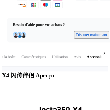
Besoin d'aide pour vos achats ?
Discuter maintenant
s la boîte
Caractéristiques
Utilisation
Avis
Accessoires
X4 闪传伴侣
Aperçu