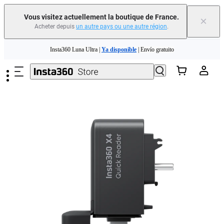
Vous visitez actuellement la boutique de France.
×
Acheter depuis
un autre pays ou une autre région
.
Passer au contenu principal
Insta360 Luna Ultra |
Ya disponible
| Envío gratuito
Échangez votre ancien appareil et recevez de l'argent pour votre nouvel achat.｜
En savoir plus
Need shopping help? |
Chat with our experts now!
Insta360 Luna Ultra |
Ya disponible
| Envío gratuito