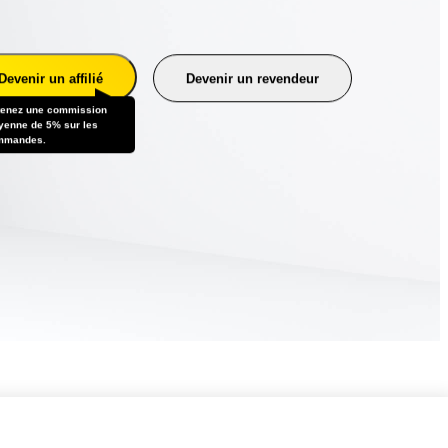
Devenir un affilié
Devenir un revendeur
enez une commission
enne de 5% sur les
mmandes.