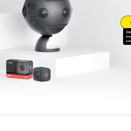
Obt
moy
co