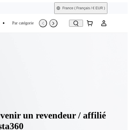
France
( Français / € EUR )
Par catégorie
Trade-In
Reconditionné
venir un revendeur / affilié
sta360