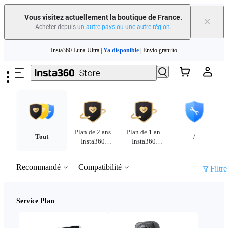
Vous visitez actuellement la boutique de France.
×
Acheter depuis
un autre pays ou une autre région
.
Passer au contenu principal
Insta360 Luna Ultra |
Ya disponible
| Envío gratuito
Échangez votre ancien appareil et recevez de l'argent pour votre nouvel achat.｜
En savoir plus
Need shopping help? |
Chat with our experts now!
Plan de 2 ans
Plan de 1 an
Insta360 Luna Ultra |
Ya disponible
| Envío gratuito
Tout
/
Insta360
Insta360
FlexiCare
FlexiCare
Recommandé
Compatibilité
Filtre
Service Plan