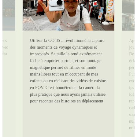
ises
Utiliser la GO 3S a révolutionné la capture
Aprè
 avec
des moments de voyage dynamiques et
jour
améra
improvisés. Sa taille la rend extrêmement
De j
facile à emporter partout, et son montage
écla
magnétique permet de filmer en mode
perf
mains libres tout en m'occupant de mes
Pure
enfants ou en réalisant des vidéos de cuisine
exce
en POV. C’est honnêtement la caméra la
ips 
plus pratique que nous ayons jamais utilisée
idéa
pour raconter des histoires en déplacement.
rapi
cadr
sous
nuit
utili