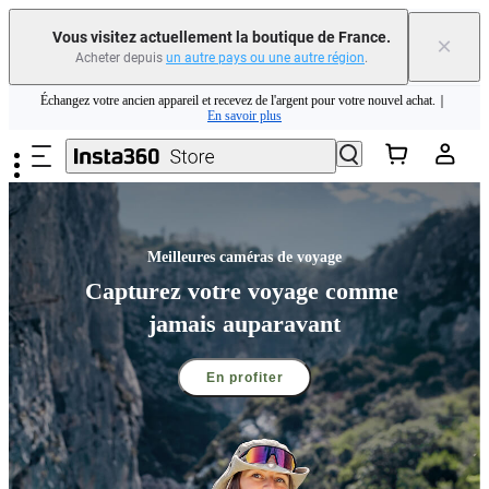
Vous visitez actuellement la boutique de France.
×
Acheter depuis
un autre pays ou une autre région
.
Insta360 Luna Ultra |
Ya disponible
| Envío gratuito
Passer au contenu principal
Échangez votre ancien appareil et recevez de l'argent pour votre nouvel achat.｜
En savoir plus
Need shopping help? |
Chat with our experts now!
Insta360 Luna Ultra |
Ya disponible
| Envío gratuito
Meilleures caméras de voyage
Capturez votre voyage comme 
jamais auparavant
En profiter