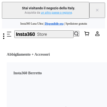
Stai visitando il negozio della Italy.
×
Acquista da
un altro paese o regione
.
Salta al contenuto principale
Insta360 Luna Ultra |
Disponibile ora
| Spedizione gratuita
Permuta il tuo vecchio dispositivo e ottieni denaro per il tuo nuovo acquisto.｜
Scopri di più
Need shopping help? |
Chat with our experts now!
Abbigliamento + Accessori
Insta360 Luna Ultra |
Disponibile ora
| Spedizione gratuita
Insta360 Berretto