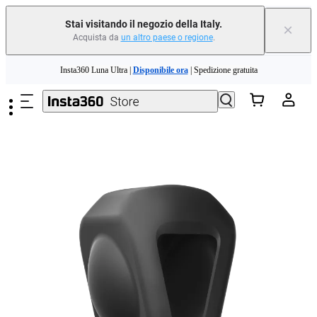
Stai visitando il negozio della Italy.
×
Acquista da
un altro paese o regione
.
Need shopping help? |
Chat with our experts now!
Salta al contenuto principale
Insta360 Luna Ultra |
Disponibile ora
| Spedizione gratuita