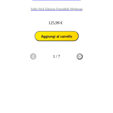
Selfie Stick Edizione Estendibile Migliorata
125,99 €
Aggiungi al carrello
1
/
7