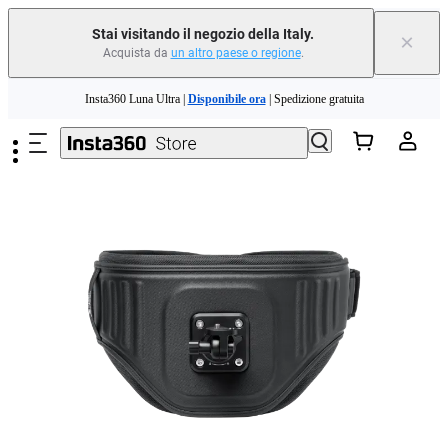
Stai visitando il negozio della Italy.
×
Acquista da
un altro paese o regione
.
Salta al contenuto principale
Insta360 Luna Ultra |
Disponibile ora
| Spedizione gratuita
Permuta il tuo vecchio dispositivo e ottieni denaro per il tuo nuovo acquisto.｜
Scopri di più
Need shopping help? |
Chat with our experts now!
Insta360 Luna Ultra |
Disponibile ora
| Spedizione gratuita