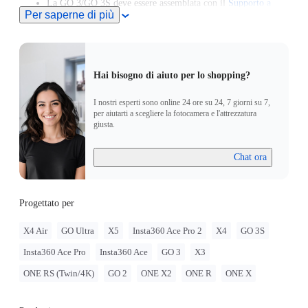
La GO 3/GO 3S deve essere assemblata con il
Supporto a
Per saperne di più
sgancio rapido
.
La GO 2 deve essere assemblata con la Adattatore per il
montaggio ad azione.
Hai bisogno di aiuto per lo shopping?
I nostri esperti sono online 24 ore su 24, 7 giorni su 7,
per aiutarti a scegliere la fotocamera e l'attrezzatura
giusta.
Chat ora
Progettato per
X4 Air
GO Ultra
X5
Insta360 Ace Pro 2
X4
GO 3S
Insta360 Ace Pro
Insta360 Ace
GO 3
X3
ONE RS (Twin/4K)
GO 2
ONE X2
ONE R
ONE X