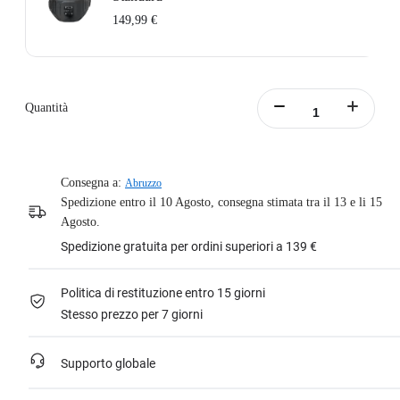
149,99 €
Include: 1x Fascia da girovita Migliorata.
Circonferenza della Fascia: 65-105cm.
Peso: 700g.
Quantità
Dimensioni della fascia (estesa): 145x15x8cm.
Per saperne di più
Consegna a:
Abruzzo
Spedizione entro il 10 Agosto, consegna stimata tra il 13 e li 15
Agosto.
Spedizione gratuita per ordini superiori a 139 €
Politica di restituzione entro 15 giorni
Stesso prezzo per 7 giorni
Supporto globale