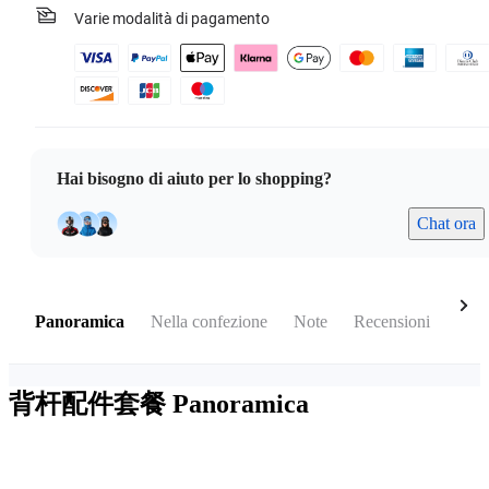
Varie modalità di pagamento
Hai bisogno di aiuto per lo shopping?
Chat ora
Panoramica
Nella confezione
Note
Recensioni
Acce
背杆配件套餐
Panoramica