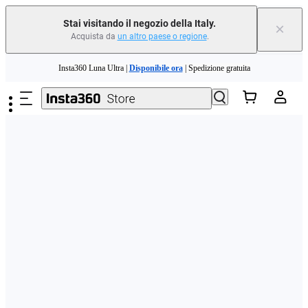
Stai visitando il negozio della Italy.
×
Acquista da
un altro paese o regione
.
Need shopping help? |
Chat with our experts now!
Salta al contenuto principale
Insta360 Luna Ultra |
Disponibile ora
| Spedizione gratuita