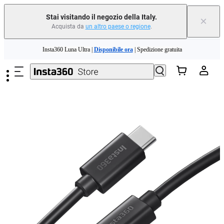
Stai visitando il negozio della Italy.
×
Acquista da
un altro paese o regione
.
Need shopping help? |
Chat with our experts now!
Salta al contenuto principale
Insta360 Luna Ultra |
Disponibile ora
| Spedizione gratuita