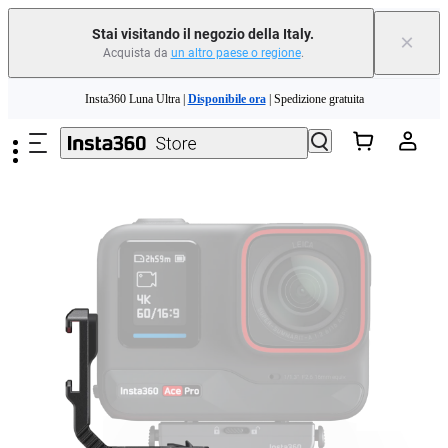
Stai visitando il negozio della Italy.
×
Acquista da
un altro paese o regione
.
Need shopping help? |
Chat with our experts now!
Salta al contenuto principale
Insta360 Luna Ultra |
Disponibile ora
| Spedizione gratuita