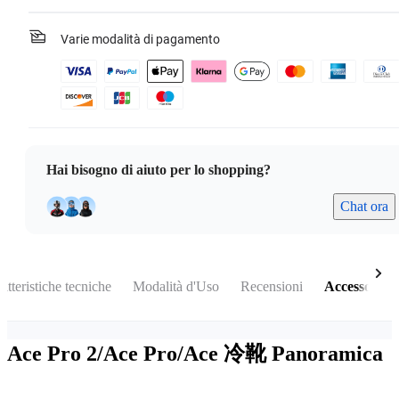
Varie modalità di pagamento
Hai bisogno di aiuto per lo shopping?
Chat ora
atteristiche tecniche
Modalità d'Uso
Recensioni
Accessori
Ace Pro 2/Ace Pro/Ace 冷靴
Panoramica