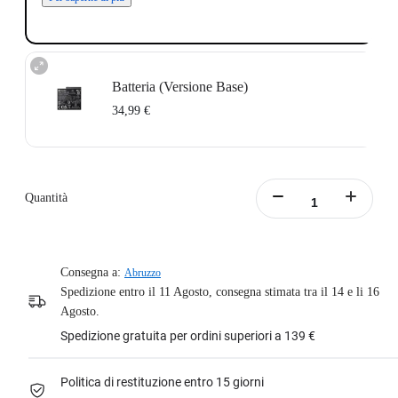
Batteria (Versione Base)
34,99 €
Progettata per Insta360 Ace/Insta360 Ace Pro.
Batteria da 1700 mAh per un'esperienza d'uso ancora più lunga.
Non supporta la ricarica rapida.
Quantità
Batteria portatile con custodia inclusa.
Per saperne di più
Consegna a:
Abruzzo
Spedizione entro il 11 Agosto, consegna stimata tra il 14 e li 16
Agosto.
Spedizione gratuita per ordini superiori a 139 €
Politica di restituzione entro 15 giorni