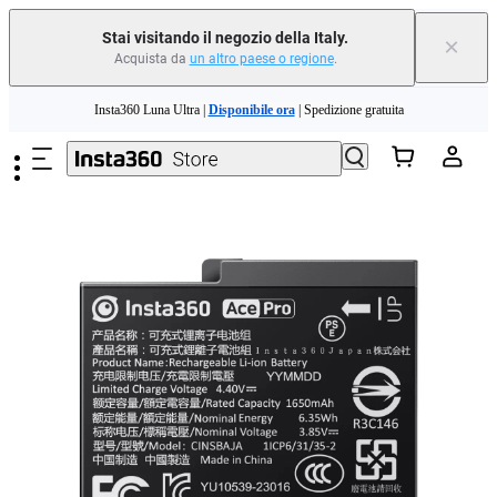
Stai visitando il negozio della Italy.
×
Acquista da
un altro paese o regione
.
Salta al contenuto principale
Insta360 Luna Ultra |
Disponibile ora
| Spedizione gratuita
Permuta il tuo vecchio dispositivo e ottieni denaro per il tuo nuovo acquisto.｜
Scopri di più
Need shopping help? |
Chat with our experts now!
Insta360 Luna Ultra |
Disponibile ora
| Spedizione gratuita