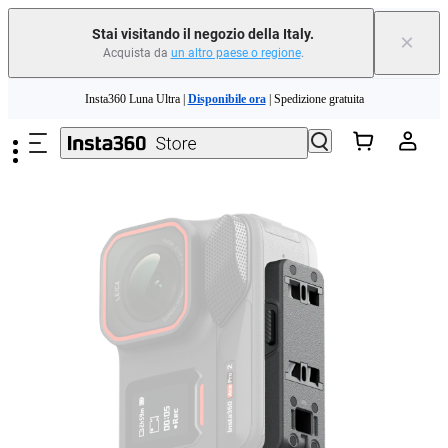
Stai visitando il negozio della Italy.
×
Acquista da
un altro paese o regione
.
Salta al contenuto principale
Insta360 Luna Ultra |
Disponibile ora
| Spedizione gratuita
Permuta il tuo vecchio dispositivo e ottieni denaro per il tuo nuovo acquisto.｜
Scopri di più
Need shopping help? |
Chat with our experts now!
Insta360 Luna Ultra |
Disponibile ora
| Spedizione gratuita