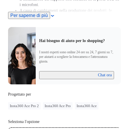
i microfoni.
A causa di cambiamenti nella produzione dei prodotti, le
Per saperne di più
informazioni sulla compatibilità riportate sulla confezione
degli stessi potrebbero essere obsolete.Questo prodotto è
compatibile anche con Insta360 Ace Pro 2/Insta360 Ace
Pro/Insta360 Ace.
Hai bisogno di aiuto per lo shopping?
I nostri esperti sono online 24 ore su 24, 7 giorni su 7,
per aiutarti a scegliere la fotocamera e l'attrezzatura
giusta.
Chat ora
Progettato per
Insta360 Ace Pro 2
Insta360 Ace Pro
Insta360 Ace
Seleziona l'opzione