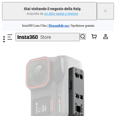
Stai visitando il negozio della Italy.
×
Acquista da
un altro paese o regione
.
Salta al contenuto principale
Insta360 Luna Ultra |
Disponibile ora
| Spedizione gratuita
Permuta il tuo vecchio dispositivo e ottieni denaro per il tuo nuovo acquisto.｜
Scopri di più
Need shopping help? |
Chat with our experts now!
Insta360 Luna Ultra |
Disponibile ora
| Spedizione gratuita