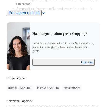
i microfoni.
A causa di cambiamenti nella produzione dei prodotti, le
Per saperne di più
informazioni sulla compatibilità riportate sulla confezione
degli stessi potrebbero essere obsolete.Questo prodotto è
compatibile anche con Insta360 Ace Pro 2/Insta360 Ace
Pro/Insta360 Ace.
Hai bisogno di aiuto per lo shopping?
I nostri esperti sono online 24 ore su 24, 7 giorni su 7,
per aiutarti a scegliere la fotocamera e l'attrezzatura
giusta.
Chat ora
Progettato per
Insta360 Ace Pro 2
Insta360 Ace Pro
Insta360 Ace
Seleziona l'opzione