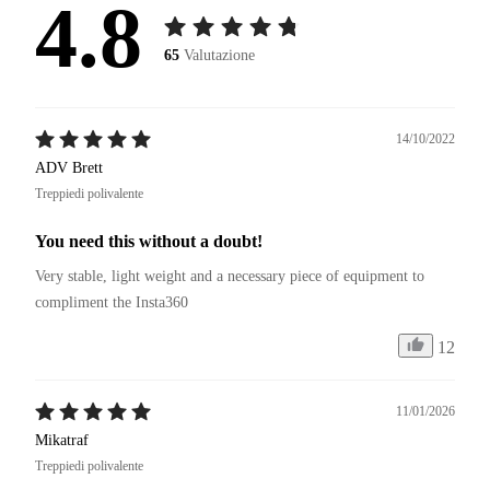
4.8
65
Valutazione
14/10/2022
ADV Brett
Treppiedi polivalente
You need this without a doubt!
Very stable, light weight and a necessary piece of equipment to 
compliment the Insta360
12
11/01/2026
Mikatraf
Treppiedi polivalente