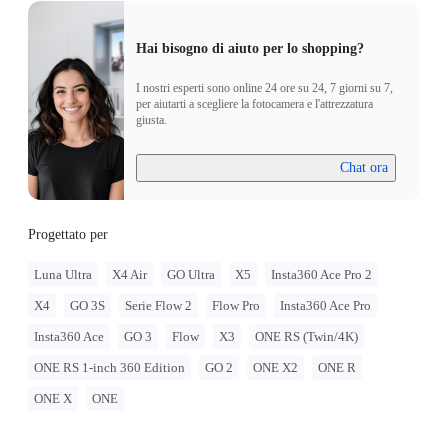
Hai bisogno di aiuto per lo shopping?
I nostri esperti sono online 24 ore su 24, 7 giorni su 7,
per aiutarti a scegliere la fotocamera e l'attrezzatura
giusta.
Chat ora
Progettato per
Luna Ultra
X4 Air
GO Ultra
X5
Insta360 Ace Pro 2
X4
GO 3S
Serie Flow 2
Flow Pro
Insta360 Ace Pro
Insta360 Ace
GO 3
Flow
X3
ONE RS (Twin/4K)
ONE RS 1-inch 360 Edition
GO 2
ONE X2
ONE R
ONE X
ONE