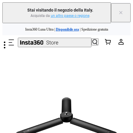
Stai visitando il negozio della Italy.
×
Acquista da
un altro paese o regione
.
Need shopping help? |
Chat with our experts now!
Salta al contenuto principale
Insta360 Luna Ultra |
Disponibile ora
| Spedizione gratuita